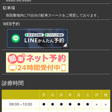
駐車場
医院敷地内に11台分の駐車スペースをご用意しております。
WEB予約
診療時間
月
火
水
木
金
土
日
祝
09:00～13:00
●
●
●
●
●
●
×
×