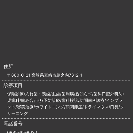
住所
〒880-0121 宮崎県宮崎市島之内7312-1
診療項目
保険診療/入れ歯・義歯/虫歯/歯周病/親知らず/歯科口腔外科/小
児歯科/噛み合わせ/予防診療/歯科検診/訪問歯科診療/インプラ
ント/審美治療/ホワイトニング/顎関節症/ドライマウス/口臭/ク
リーニング
電話番号
0985-65-8020