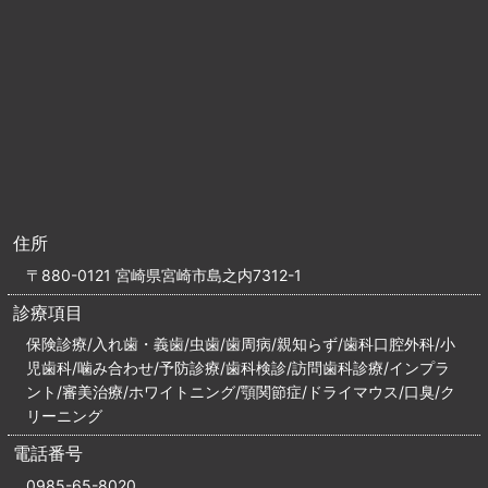
住所
〒880-0121 宮崎県宮崎市島之内7312-1
診療項目
保険診療/入れ歯・義歯/虫歯/歯周病/親知らず/歯科口腔外科/小
児歯科/噛み合わせ/予防診療/歯科検診/訪問歯科診療/インプラ
ント/審美治療/ホワイトニング/顎関節症/ドライマウス/口臭/ク
リーニング
電話番号
0985-65-8020