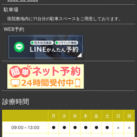
駐車場
医院敷地内に11台分の駐車スペースをご用意しております。
WEB予約
診療時間
月
火
水
木
金
土
日
祝
09:00～13:00
●
●
●
●
●
●
×
×