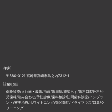
住所
〒880-0121 宮崎県宮崎市島之内7312-1
診療項目
保険診療/入れ歯・義歯/虫歯/歯周病/親知らず/歯科口腔外科/小
児歯科/噛み合わせ/予防診療/歯科検診/訪問歯科診療/インプラ
ント/審美治療/ホワイトニング/顎関節症/ドライマウス/口臭/ク
リーニング