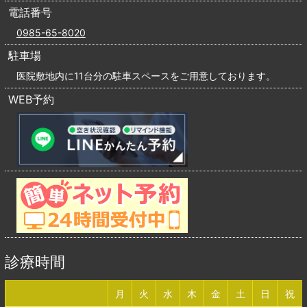
電話番号
0985-65-8020
駐車場
医院敷地内に11台分の駐車スペースをご用意しております。
WEB予約
診療時間
月
火
水
木
金
土
日
祝