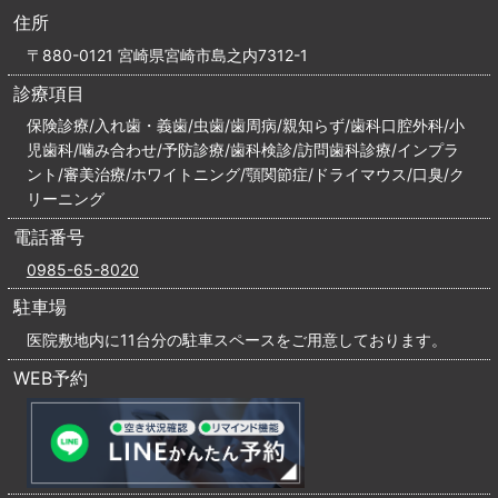
住所
〒880-0121 宮崎県宮崎市島之内7312-1
診療項目
保険診療/入れ歯・義歯/虫歯/歯周病/親知らず/歯科口腔外科/小
児歯科/噛み合わせ/予防診療/歯科検診/訪問歯科診療/インプラ
ント/審美治療/ホワイトニング/顎関節症/ドライマウス/口臭/ク
リーニング
電話番号
0985-65-8020
駐車場
医院敷地内に11台分の駐車スペースをご用意しております。
WEB予約