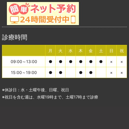
診療時間
月
火
水
木
金
土
日
祝
09:00～13:00
●
●
●
●
●
●
×
×
15:00～19:00
●
●
●
●
×
×
※休診日：水・土曜午後、日曜、祝日
※祝日を含む週は、水曜19時まで、土曜17時まで診療