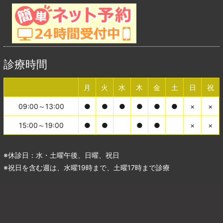
診療時間
月
火
水
木
金
土
日
祝
09:00～13:00
●
●
●
●
●
●
×
×
15:00～19:00
●
●
●
●
×
×
※休診日：水・土曜午後、日曜、祝日
※祝日を含む週は、水曜19時まで、土曜17時まで診療