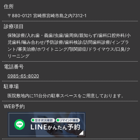
住所
〒880-0121 宮崎県宮崎市島之内7312-1
診療項目
保険診療/入れ歯・義歯/虫歯/歯周病/親知らず/歯科口腔外科/小
児歯科/噛み合わせ/予防診療/歯科検診/訪問歯科診療/インプラ
ント/審美治療/ホワイトニング/顎関節症/ドライマウス/口臭/ク
リーニング
電話番号
0985-65-8020
駐車場
医院敷地内に11台分の駐車スペースをご用意しております。
WEB予約