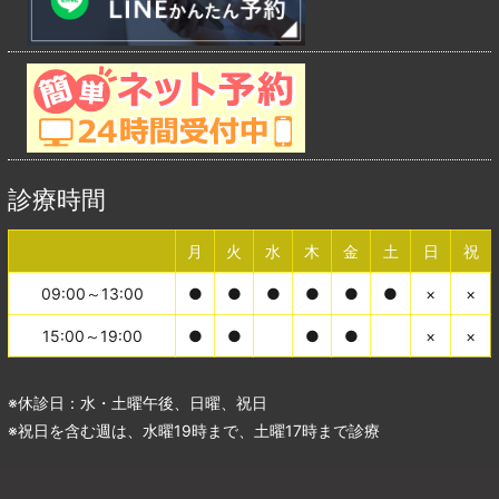
診療時間
月
火
水
木
金
土
日
祝
09:00～13:00
●
●
●
●
●
●
×
×
15:00～19:00
●
●
●
●
×
×
※休診日：水・土曜午後、日曜、祝日
※祝日を含む週は、水曜19時まで、土曜17時まで診療