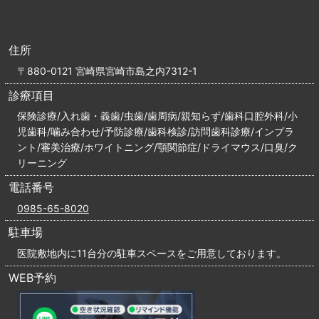
住所
〒880-0121 宮崎県宮崎市島之内7312-1
診療項目
保険診療/入れ歯・義歯/虫歯/歯周病/親知らず/歯科口腔外科/小
児歯科/噛み合わせ/予防診療/歯科検診/訪問歯科診療/インプラ
ント/審美治療/ホワイトニング/顎関節症/ドライマウス/口臭/ク
リーニング
電話番号
0985-65-8020
駐車場
医院敷地内に11台分の駐車スペースをご用意しております。
WEB予約