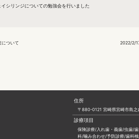
ェイシリンジについての勉強会を行いました
検査について
2022/
住所
〒880-0121 宮崎県宮崎市島之内
診療項目
保険診療/入れ歯・義歯/虫歯/
科/噛み合わせ/予防診療/歯科