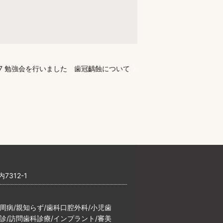
2/17 勉強会を行いました 歯冠齲蝕について
7312-1
歯周病/親知らず/歯科口腔外科/小児歯
検診/訪問歯科診療/インプラント/審美