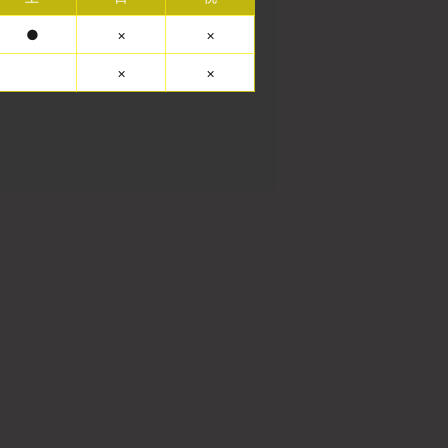
●
×
×
×
×