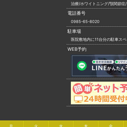
治療/ホワイトニング/顎関節症
電話番号
0985-65-8020
駐車場
医院敷地内に11台分の駐車ス
WEB予約
月
火
水
木
金