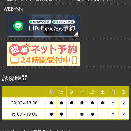
WEB予約
診療時間
月
火
水
木
金
土
日
祝
09:00～13:00
●
●
●
●
●
●
×
×
15:00～19:00
●
●
●
●
×
×