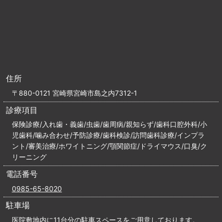
住所
〒880-0121 宮崎県宮崎市島之内7312-1
診療項目
保険診療/入れ歯・義歯/虫歯/歯周病/親知らず/歯科口腔外科/小
児歯科/噛み合わせ/予防診療/歯科検診/訪問歯科診療/インプラ
ント/審美治療/ホワイトニング/顎関節症/ドライマウス/口臭/ク
リーニング
電話番号
0985-65-8020
駐車場
医院敷地内に11台分の駐車スペースをご用意しております。