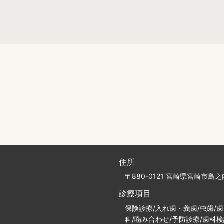
住所
〒880-0121 宮崎県宮崎市島之内
診療項目
保険診療/入れ歯・義歯/虫歯/
科/噛み合わせ/予防診療/歯科