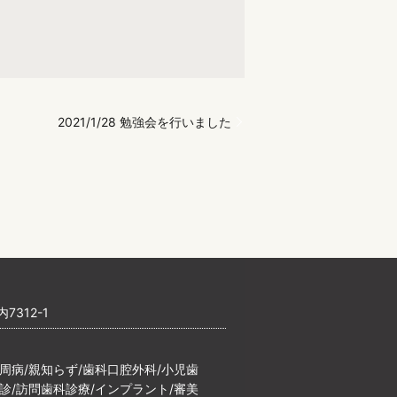
2021/1/28 勉強会を行いました
7312-1
歯周病/親知らず/歯科口腔外科/小児歯
検診/訪問歯科診療/インプラント/審美