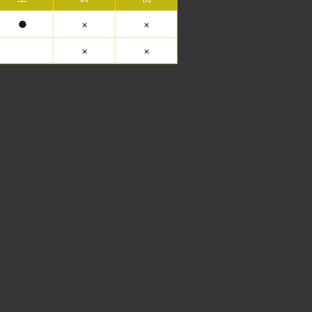
●
×
×
×
×