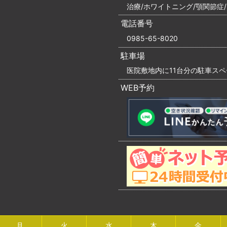
治療/ホワイトニング/顎関節症
電話番号
0985-65-8020
駐車場
医院敷地内に11台分の駐車ス
WEB予約
月
火
水
木
金