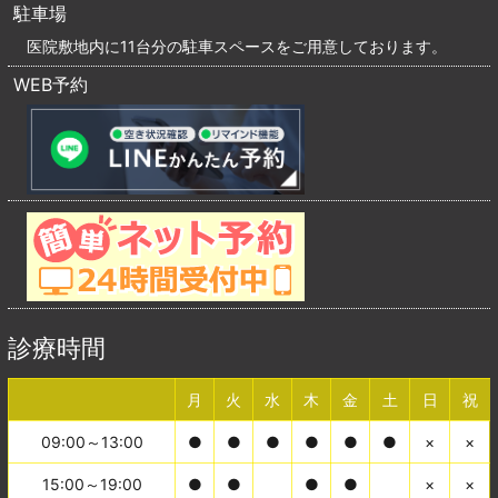
駐車場
医院敷地内に11台分の駐車スペースをご用意しております。
WEB予約
診療時間
月
火
水
木
金
土
日
祝
09:00～13:00
●
●
●
●
●
●
×
×
15:00～19:00
●
●
●
●
×
×