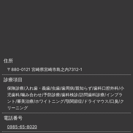
住所
〒880-0121 宮崎県宮崎市島之内7312-1
診療項目
保険診療/入れ歯・義歯/虫歯/歯周病/親知らず/歯科口腔外科/小
児歯科/噛み合わせ/予防診療/歯科検診/訪問歯科診療/インプラ
ント/審美治療/ホワイトニング/顎関節症/ドライマウス/口臭/ク
リーニング
電話番号
0985-65-8020