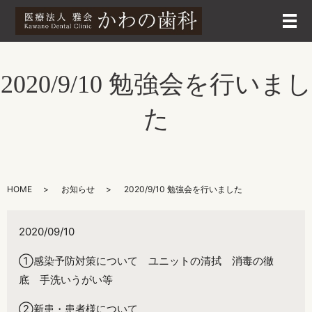
メ
2020/9/10 勉強会を行いまし
た
HOME
お知らせ
2020/9/10 勉強会を行いました
2020/09/10
①感染予防対策について ユニットの清拭 消毒の徹
底 手洗いうがい等
②新患・患者様について