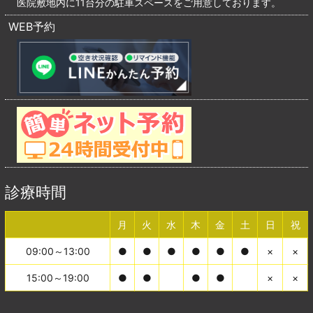
医院敷地内に11台分の駐車スペースをご用意しております。
WEB予約
診療時間
月
火
水
木
金
土
日
祝
09:00～13:00
●
●
●
●
●
●
×
×
15:00～19:00
●
●
●
●
×
×