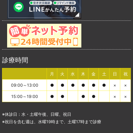
診療時間
月
火
水
木
金
土
日
祝
09:00～13:00
●
●
●
●
●
●
×
×
15:00～19:00
●
●
●
●
×
×
※休診日：水・土曜午後、日曜、祝日
※祝日を含む週は、水曜19時まで、土曜17時まで診療