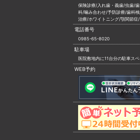
保険診療/入れ歯・義歯/虫歯/
科/噛み合わせ/予防診療/歯科
治療/ホワイトニング/顎関節症
電話番号
0985-65-8020
駐車場
医院敷地内に11台分の駐車ス
WEB予約