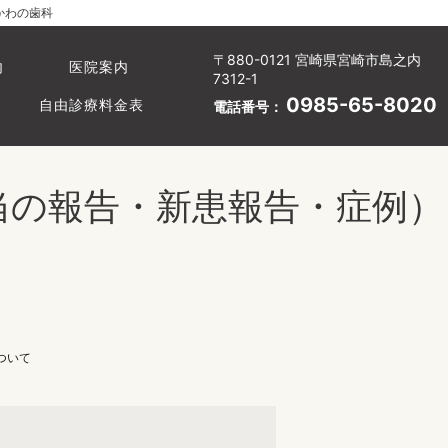
かわの歯科
〒880-0121 宮崎県宮崎市島之内
内
医院案内
7312-1
0985-65-8020
自由診療料金表
電話番号：
当の報告・新患報告・症例）
ついて