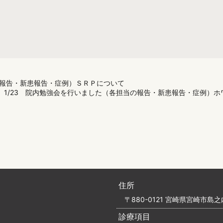
の報告・新患報告・症例）ＳＲＰについて
1/23 院内勉強会を行いました（各担当の報告・新患報告・症例）
住所
〒880-0121 宮崎県宮崎市島之内
診療項目