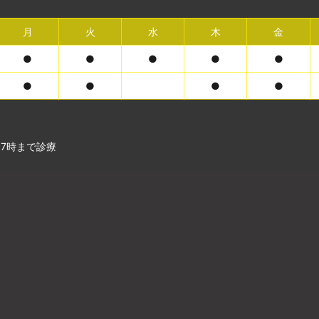
月
火
水
木
金
●
●
●
●
●
●
●
●
●
17時まで診療