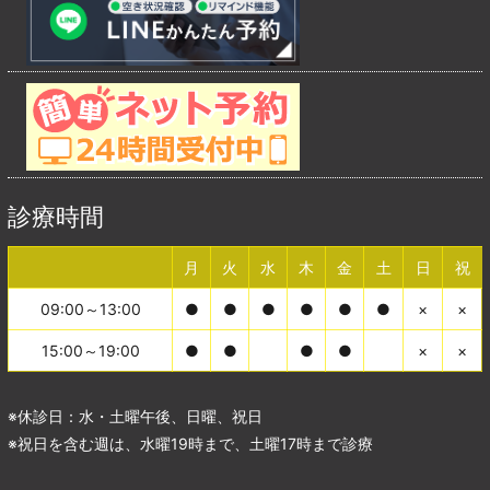
診療時間
月
火
水
木
金
土
日
祝
09:00～13:00
●
●
●
●
●
●
×
×
15:00～19:00
●
●
●
●
×
×
※休診日：水・土曜午後、日曜、祝日
※祝日を含む週は、水曜19時まで、土曜17時まで診療