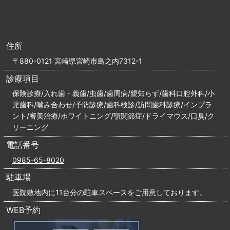
住所
〒880-0121 宮崎県宮崎市島之内7312-1
診療項目
保険診療/入れ歯・義歯/虫歯/歯周病/親知らず/歯科口腔外科/小
児歯科/噛み合わせ/予防診療/歯科検診/訪問歯科診療/インプラ
ント/審美治療/ホワイトニング/顎関節症/ドライマウス/口臭/ク
リーニング
電話番号
0985-65-8020
駐車場
医院敷地内に11台分の駐車スペースをご用意しております。
WEB予約