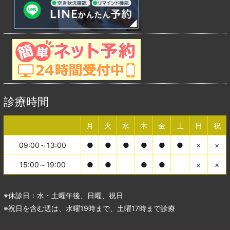
診療時間
月
火
水
木
金
土
日
祝
09:00～13:00
●
●
●
●
●
●
×
×
15:00～19:00
●
●
●
●
×
×
※休診日：水・土曜午後、日曜、祝日
※祝日を含む週は、水曜19時まで、土曜17時まで診療