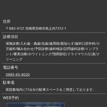
住所
〒880-0121 宮崎県宮崎市島之内7312-1
診療項目
保険診療/入れ歯・義歯/虫歯/歯周病/親知らず/歯科口腔外科/小
児歯科/噛み合わせ/予防診療/歯科検診/訪問歯科診療/インプラ
ント/審美治療/ホワイトニング/顎関節症/ドライマウス/口臭/ク
リーニング
電話番号
0985-65-8020
駐車場
医院敷地内に11台分の駐車スペースをご用意しております。
WEB予約