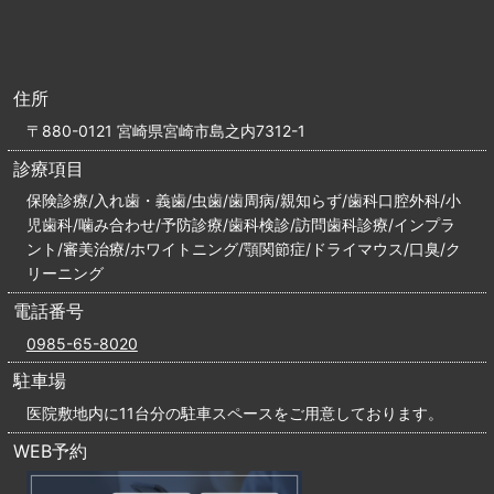
住所
〒880-0121 宮崎県宮崎市島之内7312-1
診療項目
保険診療/入れ歯・義歯/虫歯/歯周病/親知らず/歯科口腔外科/小
児歯科/噛み合わせ/予防診療/歯科検診/訪問歯科診療/インプラ
ント/審美治療/ホワイトニング/顎関節症/ドライマウス/口臭/ク
リーニング
電話番号
0985-65-8020
駐車場
医院敷地内に11台分の駐車スペースをご用意しております。
WEB予約