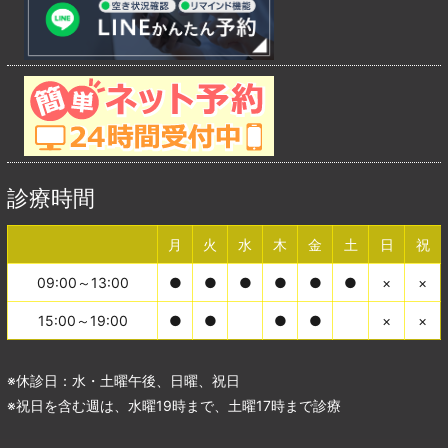
診療時間
月
火
水
木
金
土
日
祝
09:00～13:00
●
●
●
●
●
●
×
×
15:00～19:00
●
●
●
●
×
×
※休診日：水・土曜午後、日曜、祝日
※祝日を含む週は、水曜19時まで、土曜17時まで診療