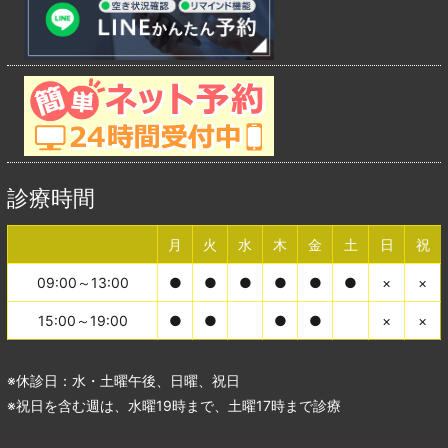
診療時間
月
火
水
木
金
土
日
祝
09:00～13:00
●
●
●
●
●
●
×
×
15:00～19:00
●
●
●
●
×
×
※休診日：水・土曜午後、日曜、祝日
※祝日を含む週は、水曜19時まで、土曜17時まで診療