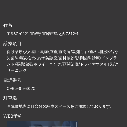
住所
〒880-0121 宮崎県宮崎市島之内7312-1
診療項目
保険診療/入れ歯・義歯/虫歯/歯周病/親知らず/歯科口腔外科/小
児歯科/噛み合わせ/予防診療/歯科検診/訪問歯科診療/インプラ
ント/審美治療/ホワイトニング/顎関節症/ドライマウス/口臭/ク
リーニング
電話番号
0985-65-8020
駐車場
医院敷地内に11台分の駐車スペースをご用意しております。
WEB予約