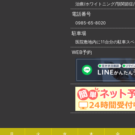
治療/ホワイトニング/顎関節症
電話番号
0985-65-8020
駐車場
医院敷地内に11台分の駐車ス
WEB予約
月
火
水
木
金