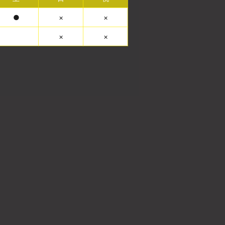
●
×
×
×
×