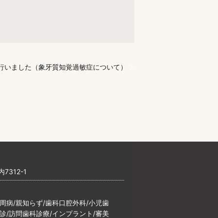
行いました（象牙質知覚過敏症について）
7312-1
歯周病/親知らず/歯科口腔外科/小児歯
検診/訪問歯科診療/インプラント/審美