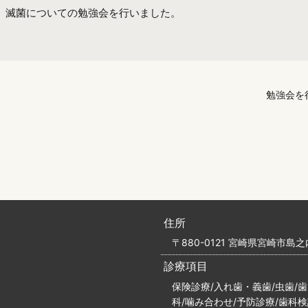
、滅菌についての勉強会を行いました。
）
勉強会を
住所
〒880-0121 宮崎県宮崎市島之内
診療項目
保険診療/入れ歯・義歯/虫歯/
科/噛み合わせ/予防診療/歯科