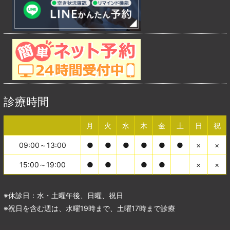
診療時間
月
火
水
木
金
土
日
祝
09:00～13:00
●
●
●
●
●
●
×
×
15:00～19:00
●
●
●
●
×
×
※休診日：水・土曜午後、日曜、祝日
※祝日を含む週は、水曜19時まで、土曜17時まで診療