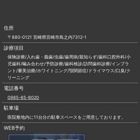
住所
〒880-0121 宮崎県宮崎市島之内7312-1
診療項目
保険診療/入れ歯・義歯/虫歯/歯周病/親知らず/歯科口腔外科/小
児歯科/噛み合わせ/予防診療/歯科検診/訪問歯科診療/インプラ
ント/審美治療/ホワイトニング/顎関節症/ドライマウス/口臭/ク
リーニング
電話番号
0985-65-8020
駐車場
医院敷地内に11台分の駐車スペースをご用意しております。
WEB予約