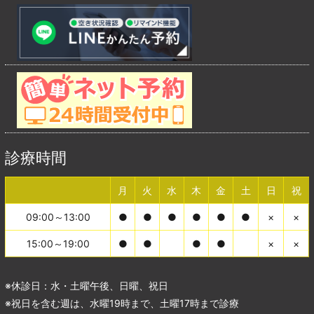
診療時間
月
火
水
木
金
土
日
祝
09:00～13:00
●
●
●
●
●
●
×
×
15:00～19:00
●
●
●
●
×
×
※休診日：水・土曜午後、日曜、祝日
※祝日を含む週は、水曜19時まで、土曜17時まで診療