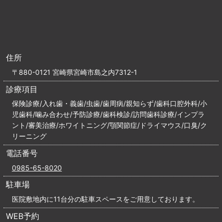
住所
〒880-0121 宮崎県宮崎市島之内7312-1
診療項目
保険診療/入れ歯・義歯/虫歯/歯周病/親知らず/歯科口腔外科/小
児歯科/噛み合わせ/予防診療/歯科検診/訪問歯科診療/インプラ
ント/審美治療/ホワイトニング/顎関節症/ドライマウス/口臭/ク
リーニング
電話番号
0985-65-8020
駐車場
医院敷地内に11台分の駐車スペースをご用意しております。
WEB予約