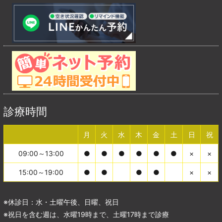
診療時間
月
火
水
木
金
土
日
祝
09:00～13:00
●
●
●
●
●
●
×
×
15:00～19:00
●
●
●
●
×
×
※休診日：水・土曜午後、日曜、祝日
※祝日を含む週は、水曜19時まで、土曜17時まで診療