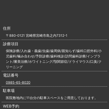
住所
〒880-0121 宮崎県宮崎市島之内7312-1
診療項目
保険診療/入れ歯・義歯/虫歯/歯周病/親知らず/歯科口腔外科/小
児歯科/噛み合わせ/予防診療/歯科検診/訪問歯科診療/インプラ
ント/審美治療/ホワイトニング/顎関節症/ドライマウス/口臭/ク
リーニング
電話番号
0985-65-8020
駐車場
医院敷地内に11台分の駐車スペースをご用意しております。
WEB予約