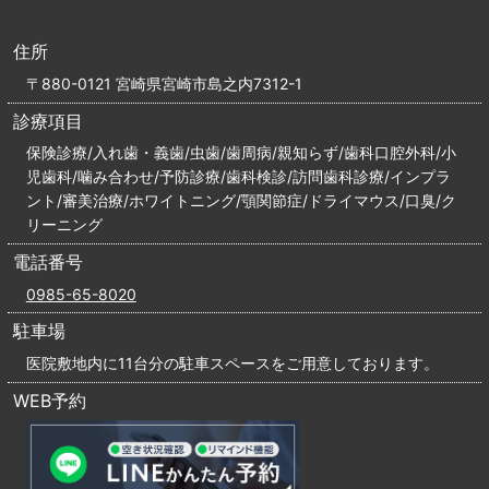
住所
〒880-0121 宮崎県宮崎市島之内7312-1
診療項目
保険診療/入れ歯・義歯/虫歯/歯周病/親知らず/歯科口腔外科/小
児歯科/噛み合わせ/予防診療/歯科検診/訪問歯科診療/インプラ
ント/審美治療/ホワイトニング/顎関節症/ドライマウス/口臭/ク
リーニング
電話番号
0985-65-8020
駐車場
医院敷地内に11台分の駐車スペースをご用意しております。
WEB予約