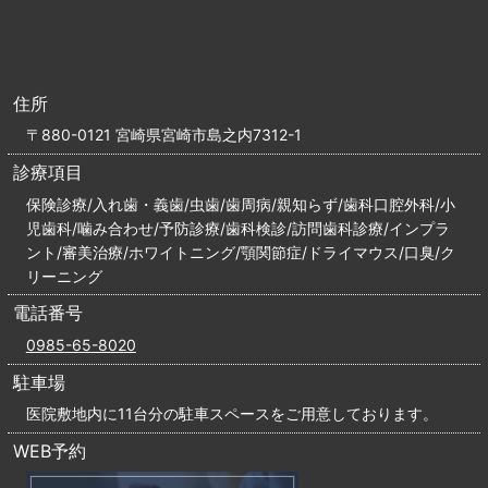
住所
〒880-0121 宮崎県宮崎市島之内7312-1
診療項目
保険診療/入れ歯・義歯/虫歯/歯周病/親知らず/歯科口腔外科/小
児歯科/噛み合わせ/予防診療/歯科検診/訪問歯科診療/インプラ
ント/審美治療/ホワイトニング/顎関節症/ドライマウス/口臭/ク
リーニング
電話番号
0985-65-8020
駐車場
医院敷地内に11台分の駐車スペースをご用意しております。
WEB予約