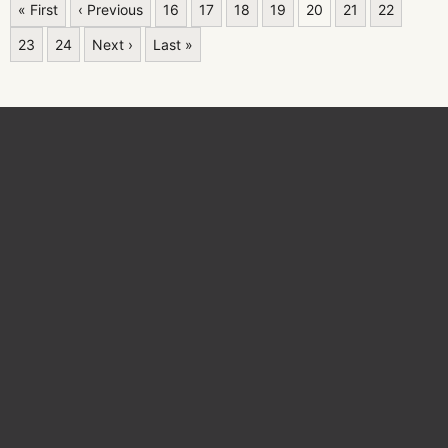
« First
‹ Previous
16
17
18
19
20
21
22
23
24
Next ›
Last »