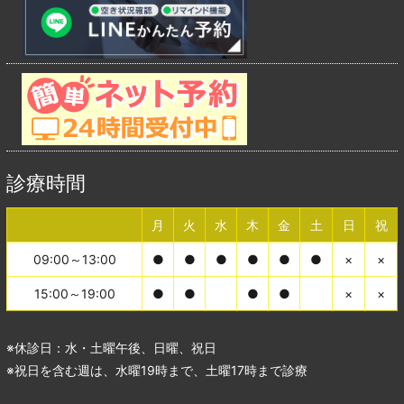
診療時間
月
火
水
木
金
土
日
祝
09:00～13:00
●
●
●
●
●
●
×
×
15:00～19:00
●
●
●
●
×
×
※休診日：水・土曜午後、日曜、祝日
※祝日を含む週は、水曜19時まで、土曜17時まで診療